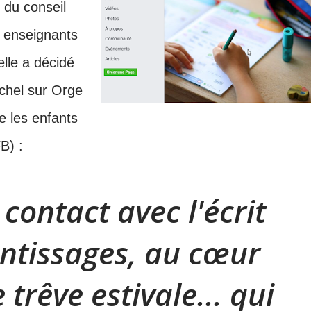
i du conseil
s enseignants
elle a décidé
ichel sur Orge
e les enfants
FB) :
contact avec l'écrit
entissages, au cœur
 trêve estivale... qui